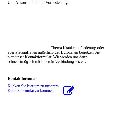
Uhr. Ansonsten nur auf Vorbestellung.
Außerhalb der Öffnungszeiten nutzen Sie bitte für
Vorbestellungen das Kontaktformular.
Alternativ rufen Sie unsere Nummer an und
hinterlassen beim Mitarbeiter des Callcenters Ihre
Kontaktdaten. Wir melden uns dann
schnellstmöglich bei Ihnen.
Bei speziellen Fragen zum
Thema Krankenbeförderung oder
aber Preisanfragen außerhalb der Bürozeiten benutzen Sie
bitte unser Kontaktformular. Wir werden uns dann
schnellstmöglich mit Ihnen in Verbindung setzen.
Kontaktformular
Klicken Sie hier um zu unserem
Kon­takt­for­mu­lar zu kommen